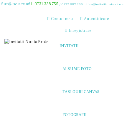
Sună-ne acum!
0731 338 755
/
0739 882 299
|
office@invitatiinuntabride.ro
Contul meu
Autentificare
Inregistrare
INVITATII
ALBUME FOTO
TABLOURI CANVAS
FOTOGRAFII