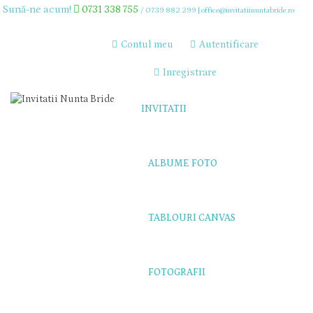
Sună-ne acum!
0731 338 755
/
0739 882 299
|
office@invitatiinuntabride.ro
Contul meu
Autentificare
Inregistrare
INVITATII
ALBUME FOTO
TABLOURI CANVAS
FOTOGRAFII